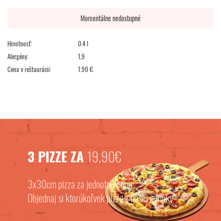
Momentálne nedostupné
Hmotnosť:
0.4 l
Alergény:
1,9
Cena v reštaurácii:
1.90 €
3 PIZZE ZA
19,90€
3x30cm pizza za jednotnú cenu.
Objednaj si ktorúkoľvek pizzu z našej ponuky