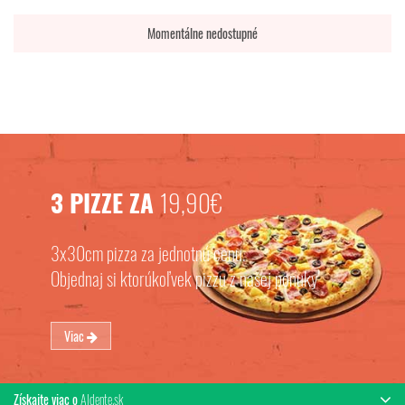
Momentálne nedostupné
3 PIZZE ZA
19,90€
3x30cm pizza za jednotnú cenu.
Objednaj si ktorúkoľvek pizzu z našej ponuky
Viac
Získajte viac o
Aldente.sk