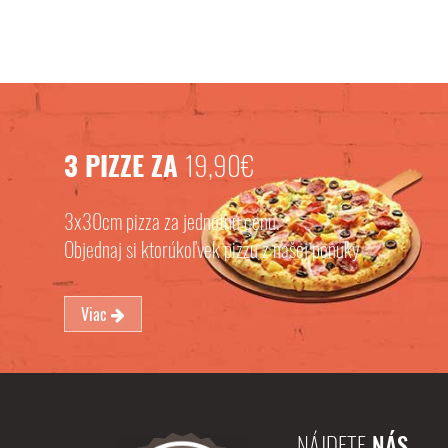
3 PIZZE ZA
19,90€
3x30cm pizza za jednotnú cenu.
Objednaj si ktorúkoľvek pizzu z našej ponuky
Viac
NÁJDETE
NÁS