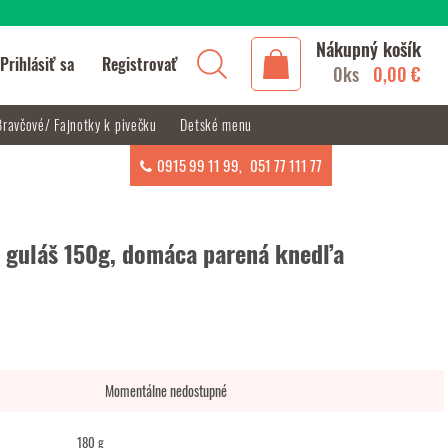
Nákupný košík
Prihlásiť sa
Registrovať
0ks
0,00 €
Bravčové/ Fajnotky k pivečku
Detské menu
0915 99 11 99
,
051 77 111 77
 guláš 150g, domáca parená knedľa
Momentálne nedostupné
180 g