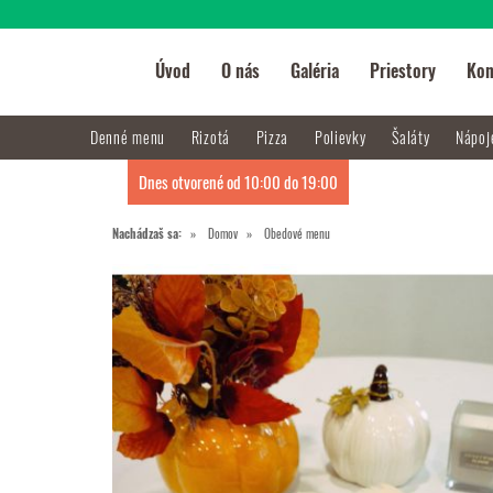
Úvod
O nás
Galéria
Priestory
Kon
Denné menu
Rizotá
Pizza
Polievky
Šaláty
Nápo
Dnes otvorené od 10:00 do 19:00
Nachádzaš sa:
Domov
Obedové menu