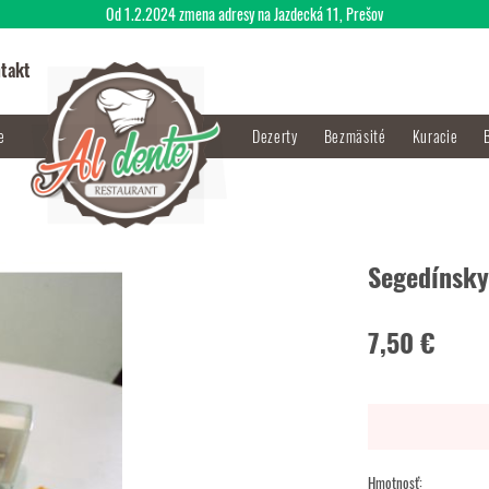
Od 1.2.2024 zmena adresy na Jazdecká 11, Prešov
takt
je
Dezerty
Bezmäsité
Kuracie
Segedínsky
7,50 €
Hmotnosť: