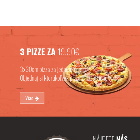
3 PIZZE ZA
19,90€
3x30cm pizza za jednotnú cenu.
Objednaj si ktorúkoľvek pizzu z našej ponuky
Viac
NÁJDETE
NÁS