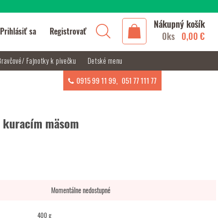
Nákupný košík
Prihlásiť sa
Registrovať
0ks
0,00 €
Bravčové/ Fajnotky k pivečku
Detské menu
0915 99 11 99
,
051 77 111 77
s kuracím mäsom
Momentálne nedostupné
400 g