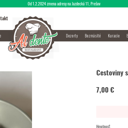
Od 1.2.2024 zmena adresy na Jazdecká 11, Prešov
takt
je
Dezerty
Bezmäsité
Kuracie
Cestoviny 
7,00 €
Hmotnosť: