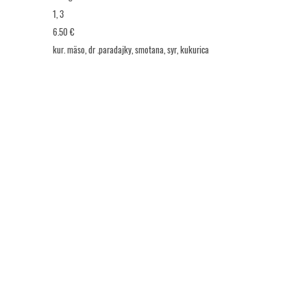
1, 3
6.50 €
kur. mäso, dr .paradajky, smotana, syr, kukurica