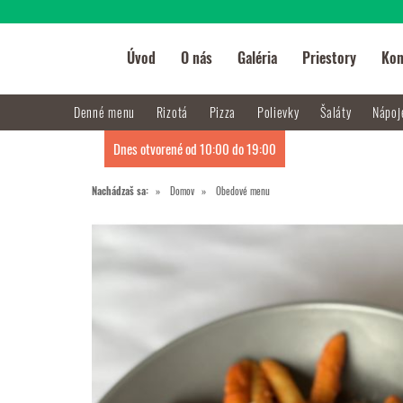
Úvod
O nás
Galéria
Priestory
Kon
Denné menu
Rizotá
Pizza
Polievky
Šaláty
Nápo
Dnes otvorené od 10:00 do 19:00
Nachádzaš sa:
Domov
Obedové menu