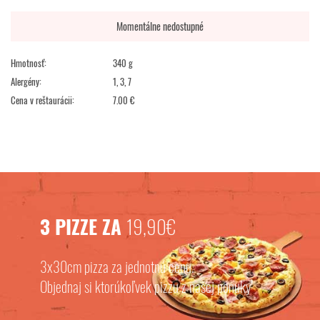
Momentálne nedostupné
Hmotnosť:
340 g
Alergény:
1, 3, 7
Cena v reštaurácii:
7.00 €
3 PIZZE ZA
19,90€
3x30cm pizza za jednotnú cenu.
Objednaj si ktorúkoľvek pizzu z našej ponuky