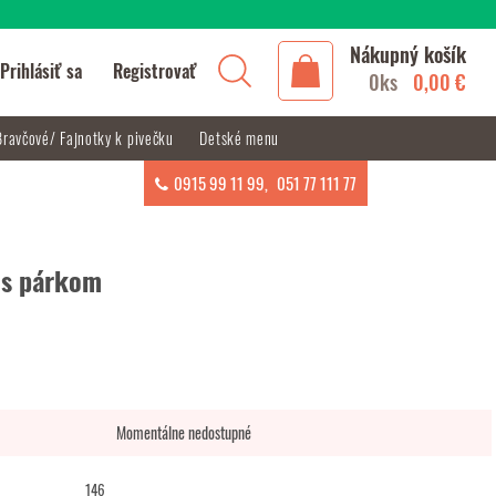
Nákupný košík
Prihlásiť sa
Registrovať
0ks
0,00 €
Bravčové/ Fajnotky k pivečku
Detské menu
0915 99 11 99
,
051 77 111 77
 s párkom
Momentálne nedostupné
146