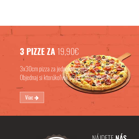
3 PIZZE ZA
19,90€
3x30cm pizza za jednotnú cenu.
Objednaj si ktorúkoľvek pizzu z našej ponuky
Viac
NÁJDETE
NÁS