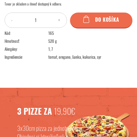
Tovar je skladom a ihneď dostupný k odberu.
DO KOŠÍKA
-
+
Kód:
165
Hmotnosť:
520 g
Alergény:
1, 7
Ingrediencie:
tomat, oregano, šunka, kukurica, syr
3 PIZZE ZA
19,90€
3x30cm pizza za jednotnú cenu.
Objednaj si ktorúkoľvek pizzu z našej ponuky