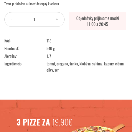
Tovar je skladom a ihneď dostupný k odberu.
Objednávky prijímame medzi
-
+
11:00 a 20:45
Kód:
118
Hmotnosť:
540 g
Alergény:
1, 7
Ingrediencie:
tomat, oregano, šunka, klobása, saláma, kapary, eidam,
olivy, syr
3 PIZZE ZA
19,90€