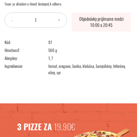
Tovar je skladom a ihneď dostupný k odberu.
Objednávky prijímame medzi
-
+
10:00 a 20:45
Kód:
97
Hmotnosť:
560 g
Alergény:
1, 7
Ingrediencie:
tomat, oregano, šunka, klobása, šampiňóny, feferóny,
olivy, syr
3 PIZZE ZA
19,90€