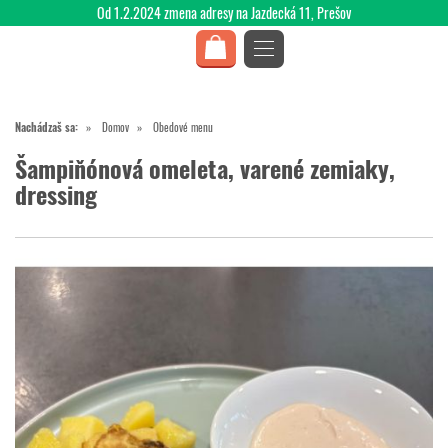
Od 1.2.2024 zmena adresy na Jazdecká 11, Prešov
Nachádzaš sa:
Domov
Obedové menu
Šampiňónová omeleta, varené zemiaky,
dressing