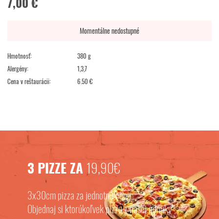
7,00 €
Momentálne nedostupné
Hmotnosť:
380 g
Alergény:
1,3,7
Cena v reštaurácii:
6.50 €
3 PIZZE ZA
19,90€
3x30cm pizza za jednotnú cenu.
Objednaj si ktorúkoľvek pizzu z našej ponuky