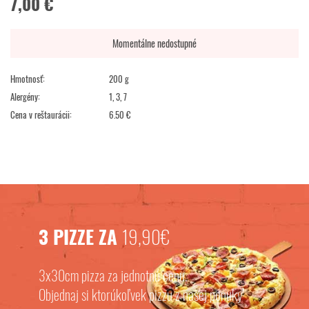
7,00 €
Momentálne nedostupné
Hmotnosť:
200 g
Alergény:
1, 3, 7
Cena v reštaurácii:
6.50 €
3 PIZZE ZA
19,90€
3x30cm pizza za jednotnú cenu.
Objednaj si ktorúkoľvek pizzu z našej ponuky