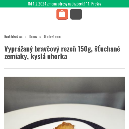
Od 1.2.2024 zmena adresy na Jazdecká 11, Prešov
Nachádzaš sa:
Domov
Obedové menu
Vyprážaný bravčový rezeň 150g, šťuchané
zemiaky, kyslá uhorka