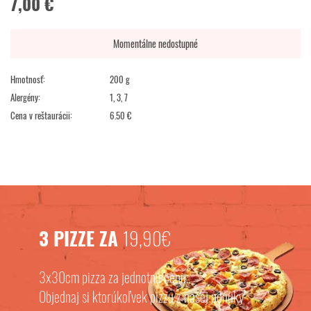
7,00 €
Momentálne nedostupné
Hmotnosť:
200 g
Alergény:
1, 3, 7
Cena v reštaurácii:
6.50 €
3 PIZZE ZA
19,90€
3x30cm pizza za jednotnú cenu.
Objednaj si ktorúkoľvek pizzu z našej ponuky