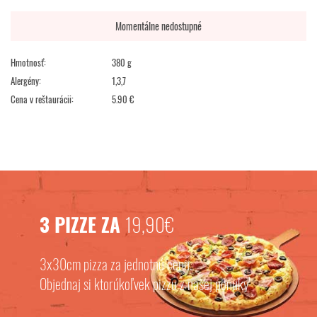
Momentálne nedostupné
Hmotnosť:
380 g
Alergény:
1,3,7
Cena v reštaurácii:
5.90 €
3 PIZZE ZA
19,90€
3x30cm pizza za jednotnú cenu.
Objednaj si ktorúkoľvek pizzu z našej ponuky