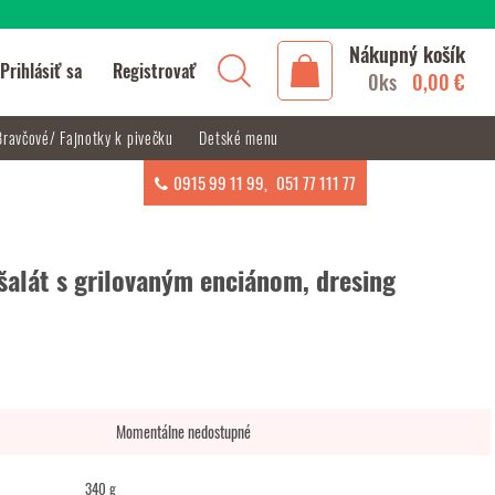
Nákupný košík
Prihlásiť sa
Registrovať
0ks
0,00 €
Bravčové/ Fajnotky k pivečku
Detské menu
0915 99 11 99
,
051 77 111 77
šalát s grilovaným enciánom, dresing
Momentálne nedostupné
340 g