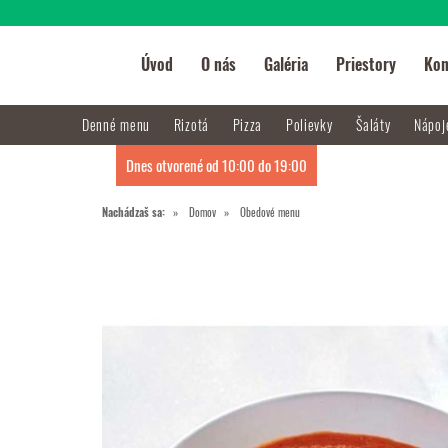
Úvod
O nás
Galéria
Priestory
Kon
Denné menu
Rizotá
Pizza
Polievky
Šaláty
Nápo
Dnes otvorené od 10:00 do 19:00
Nachádzaš sa:
Domov
Obedové menu