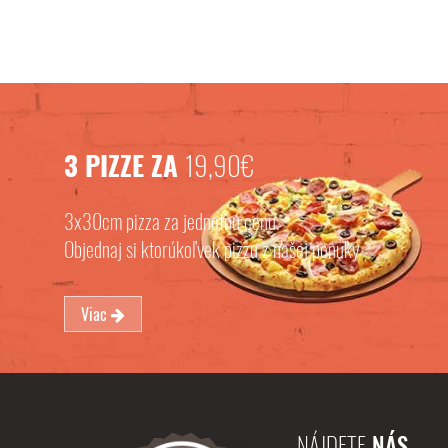
3 PIZZE ZA
19,90€
3x30cm pizza za jednotnú cenu.
Objednaj si ktorúkoľvek pizzu z našej ponuky
Viac
NÁJDETE
NÁS