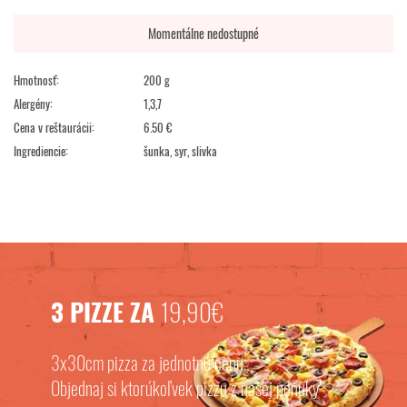
Momentálne nedostupné
Hmotnosť:
200 g
Alergény:
1,3,7
Cena v reštaurácii:
6.50 €
Ingrediencie:
šunka, syr, slivka
3 PIZZE ZA
19,90€
3x30cm pizza za jednotnú cenu.
Objednaj si ktorúkoľvek pizzu z našej ponuky