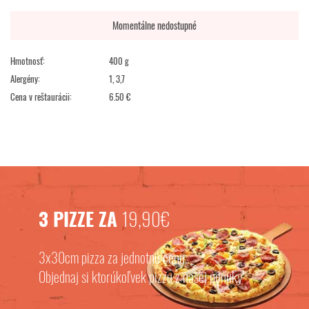
Momentálne nedostupné
Hmotnosť:
400 g
Alergény:
1, 3,7
Cena v reštaurácii:
6.50 €
3 PIZZE ZA
19,90€
3x30cm pizza za jednotnú cenu.
Objednaj si ktorúkoľvek pizzu z našej ponuky