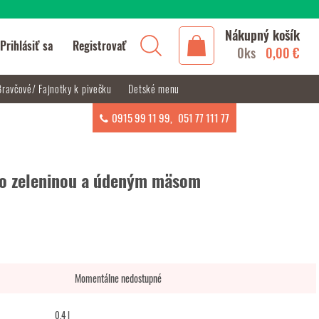
Nákupný košík
Prihlásiť sa
Registrovať
0ks
0,00 €
Bravčové/ Fajnotky k pivečku
Detské menu
0915 99 11 99
,
051 77 111 77
o zeleninou a údeným mäsom
Momentálne nedostupné
0.4 l