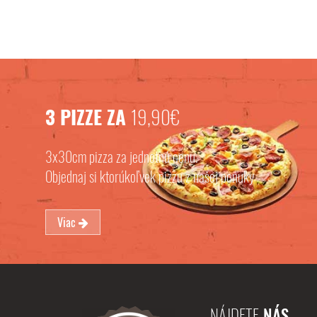
3 PIZZE ZA
19,90€
3x30cm pizza za jednotnú cenu.
Objednaj si ktorúkoľvek pizzu z našej ponuky
Viac
NÁJDETE
NÁS