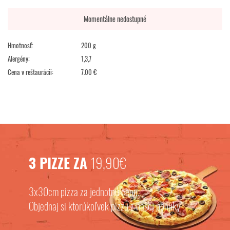
Momentálne nedostupné
Hmotnosť:
200 g
Alergény:
1,3,7
Cena v reštaurácii:
7.00 €
3 PIZZE ZA
19,90€
3x30cm pizza za jednotnú cenu.
Objednaj si ktorúkoľvek pizzu z našej ponuky