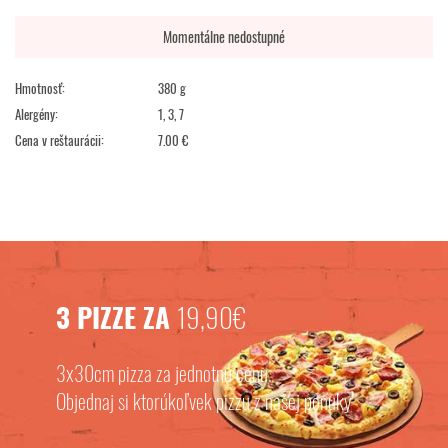
Momentálne nedostupné
Hmotnosť:
380 g
Alergény:
1, 3, 7
Cena v reštaurácii:
7.00 €
3 PIZZE ZA
19,90€
3x30cm pizza za jednotnú cenu.
Objednaj si ktorúkoľvek pizzu z našej ponuky