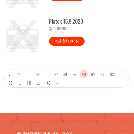
Piatok 15.9.2023
15.09.2023
CELÝ ČLÁNOK
<
1
…
38
…
57
58
59
60
61
62
63
…
75
…
111
…
148
>