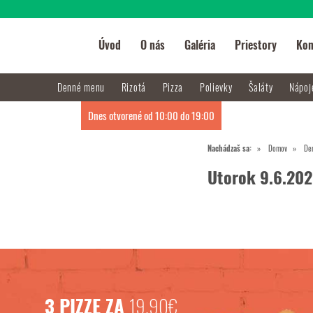
Úvod
O nás
Galéria
Priestory
Kon
Denné menu
Rizotá
Pizza
Polievky
Šaláty
Nápo
Dnes otvorené od 10:00 do 19:00
Nachádzaš sa:
Domov
De
Utorok 9.6.20
3 PIZZE ZA
19,90€