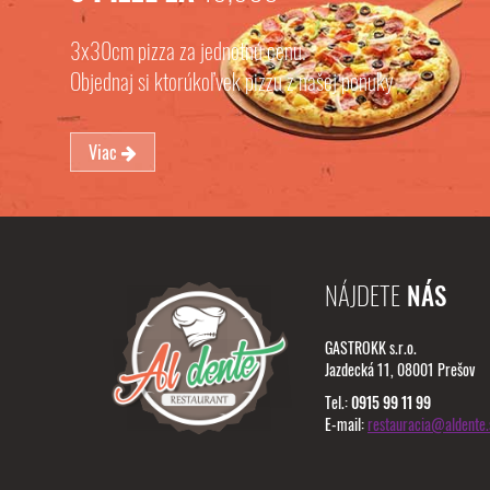
3x30cm pizza za jednotnú cenu.
Objednaj si ktorúkoľvek pizzu z našej ponuky
Viac
NÁJDETE
NÁS
GASTROKK s.r.o.
Jazdecká 11, 08001 Prešov
Tel.:
0915 99 11 99
E-mail:
restauracia@aldente.