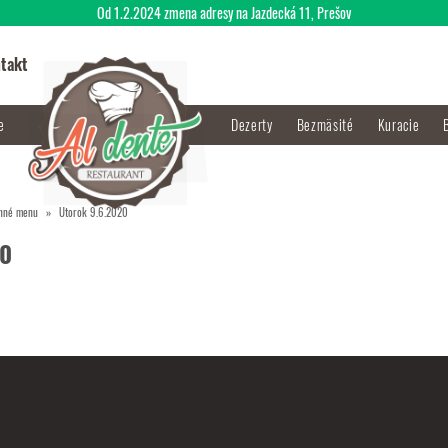
Od 1.2.2024 zmena adresy na Jazdecká 11, Prešov
takt
je
Dezerty
Bezmäsité
Kuracie
nné menu
Utorok 9.6.2020
20