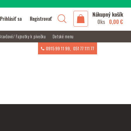
Nákupný košík
Prihlásiť sa
Registrovať
0ks
0,00 €
Bravčové/ Fajnotky k pivečku
Detské menu
0915 99 11 99
,
051 77 111 77