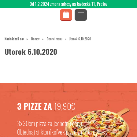
Od 1.2.2024 zmena adresy na Jazdecká 11, Prešov
Nachádzaš sa:
Domov
Denné menu
Utorok 6.10.2020
Utorok 6.10.2020
3 PIZZE ZA
19,90€
3x30cm pizza za jednotnú cenu.
Objednaj si ktorúkoľvek pizzu z našej ponuky