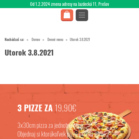
Od 1.2.2024 zmena adresy na Jazdecká 11, Prešov
Nachádzaš sa:
Domov
Denné menu
Utorok 3.8.2021
Utorok 3.8.2021
3 PIZZE ZA
19,90€
3x30cm pizza za jednotnú cenu.
Objednaj si ktorúkoľvek pizzu z našej ponuky