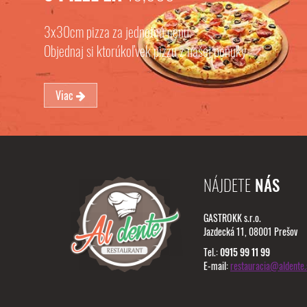
3x30cm pizza za jednotnú cenu.
Objednaj si ktorúkoľvek pizzu z našej ponuky
Viac
NÁJDETE
NÁS
GASTROKK s.r.o.
Jazdecká 11, 08001 Prešov
Tel.:
0915 99 11 99
E-mail:
restauracia@aldente.