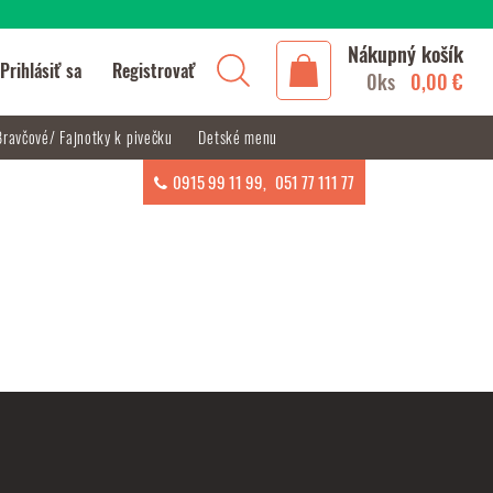
Nákupný košík
Prihlásiť sa
Registrovať
0ks
0,00 €
Bravčové/ Fajnotky k pivečku
Detské menu
0915 99 11 99
,
051 77 111 77