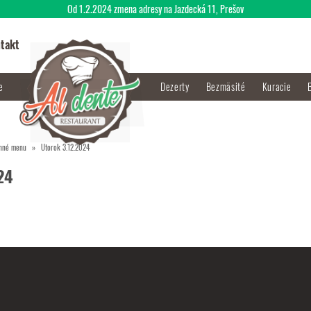
Od 1.2.2024 zmena adresy na Jazdecká 11, Prešov
takt
je
Dezerty
Bezmäsité
Kuracie
nné menu
Utorok 3.12.2024
24