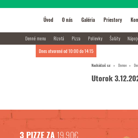
Úvod
O nás
Galéria
Priestory
Kon
Denné menu
Rizotá
Pizza
Polievky
Šaláty
Nápo
Dnes otvorené od 10:00 do 14:15
Nachádzaš sa:
Domov
De
Utorok 3.12.20
3 PIZZE ZA
19,90€