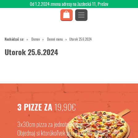
Od 1.2.2024 zmena adresy na Jazdecká 11, Prešov
Nachádzaš sa:
Domov
Denné menu
Utorok 25.6.2024
Utorok 25.6.2024
3 PIZZE ZA
19,90€
3x30cm pizza za jednotnú cenu.
Objednaj si ktorúkoľvek pizzu z našej ponuky