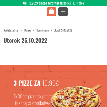
Od 1.2.2024 zmena adresy na Jazdecká 11, Prešov
Nachádzaš sa:
Domov
Denné menu
Utorok 25.10.2022
Utorok 25.10.2022
3 PIZZE ZA
19,90€
3x30cm pizza za jednotnú cenu.
Objednaj si ktorúkoľvek pizzu z našej ponuky