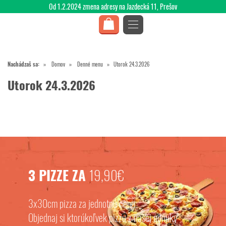
Od 1.2.2024 zmena adresy na Jazdecká 11, Prešov
Nachádzaš sa:
Domov
Denné menu
Utorok 24.3.2026
Utorok 24.3.2026
3 PIZZE ZA
19,90€
3x30cm pizza za jednotnú cenu.
Objednaj si ktorúkoľvek pizzu z našej ponuky