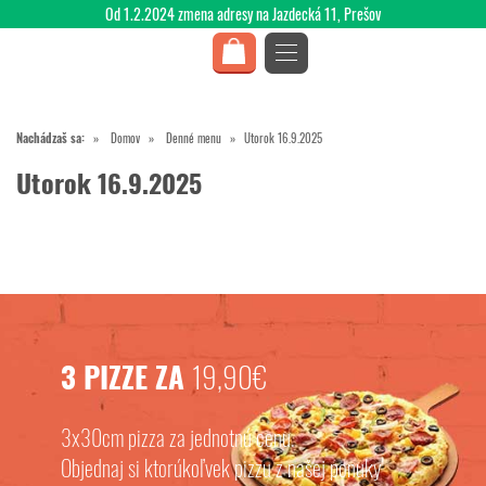
Od 1.2.2024 zmena adresy na Jazdecká 11, Prešov
Nachádzaš sa:
Domov
Denné menu
Utorok 16.9.2025
Utorok 16.9.2025
3 PIZZE ZA
19,90€
3x30cm pizza za jednotnú cenu.
Objednaj si ktorúkoľvek pizzu z našej ponuky