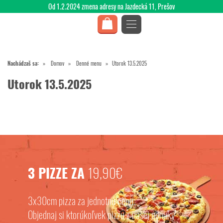
Od 1.2.2024 zmena adresy na Jazdecká 11, Prešov
Nachádzaš sa:
Domov
Denné menu
Utorok 13.5.2025
Utorok 13.5.2025
3 PIZZE ZA
19,90€
3x30cm pizza za jednotnú cenu.
Objednaj si ktorúkoľvek pizzu z našej ponuky