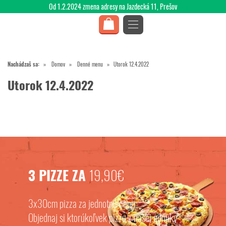
Od 1.2.2024 zmena adresy na Jazdecká 11, Prešov
Nachádzaš sa:
Domov
Denné menu
Utorok 12.4.2022
Utorok 12.4.2022
3 PIZZE ZA
19,90€
3x30cm pizza za jednotnú cenu.
Objednaj si ktorúkoľvek pizzu z našej ponuky