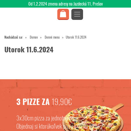
Od 1.2.2024 zmena adresy na Jazdecká 11, Prešov
Nachádzaš sa:
Domov
Denné menu
Utorok 11.6.2024
Utorok 11.6.2024
3 PIZZE ZA
19,90€
3x30cm pizza za jednotnú cenu.
Objednaj si ktorúkoľvek pizzu z našej ponuky