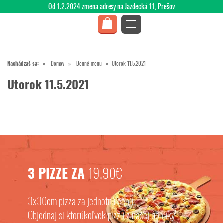
Od 1.2.2024 zmena adresy na Jazdecká 11, Prešov
Nachádzaš sa:
Domov
Denné menu
Utorok 11.5.2021
Utorok 11.5.2021
3 PIZZE ZA
19,90€
3x30cm pizza za jednotnú cenu.
Objednaj si ktorúkoľvek pizzu z našej ponuky