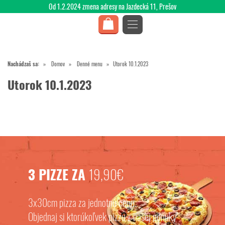
Od 1.2.2024 zmena adresy na Jazdecká 11, Prešov
Nachádzaš sa:
Domov
Denné menu
Utorok 10.1.2023
Utorok 10.1.2023
3 PIZZE ZA
19,90€
3x30cm pizza za jednotnú cenu.
Objednaj si ktorúkoľvek pizzu z našej ponuky