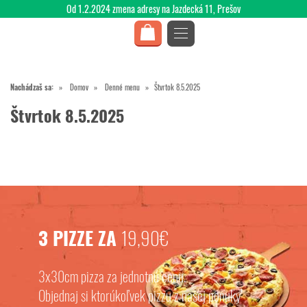
Od 1.2.2024 zmena adresy na Jazdecká 11, Prešov
Nachádzaš sa:
Domov
Denné menu
Štvrtok 8.5.2025
Štvrtok 8.5.2025
3 PIZZE ZA
19,90€
3x30cm pizza za jednotnú cenu.
Objednaj si ktorúkoľvek pizzu z našej ponuky