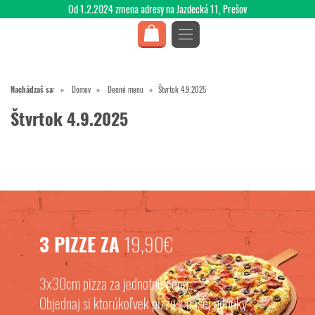
Od 1.2.2024 zmena adresy na Jazdecká 11, Prešov
Nachádzaš sa:
Domov
Denné menu
Štvrtok 4.9.2025
Štvrtok 4.9.2025
3 PIZZE ZA
19,90€
3x30cm pizza za jednotnú cenu.
Objednaj si ktorúkoľvek pizzu z našej ponuky