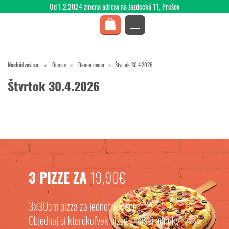
Od 1.2.2024 zmena adresy na Jazdecká 11, Prešov
Nachádzaš sa:
Domov
Denné menu
Štvrtok 30.4.2026
Štvrtok 30.4.2026
3 PIZZE ZA
19,90€
3x30cm pizza za jednotnú cenu.
Objednaj si ktorúkoľvek pizzu z našej ponuky