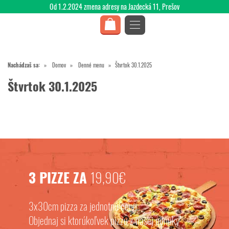
Od 1.2.2024 zmena adresy na Jazdecká 11, Prešov
Nachádzaš sa:
Domov
Denné menu
Štvrtok 30.1.2025
Štvrtok 30.1.2025
3 PIZZE ZA
19,90€
3x30cm pizza za jednotnú cenu.
Objednaj si ktorúkoľvek pizzu z našej ponuky