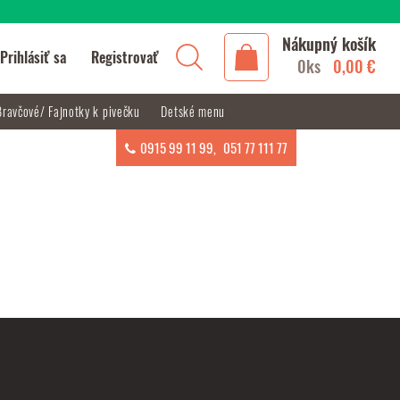
Nákupný košík
Prihlásiť sa
Registrovať
0ks
0,00 €
Bravčové/ Fajnotky k pivečku
Detské menu
0915 99 11 99
,
051 77 111 77