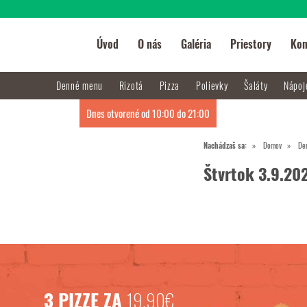
Úvod
O nás
Galéria
Priestory
Kon
Denné menu
Rizotá
Pizza
Polievky
Šaláty
Nápo
Dnes otvorené od 10:00 do 21:00
Nachádzaš sa:
Domov
De
Štvrtok 3.9.20
3 PIZZE ZA
19,90€