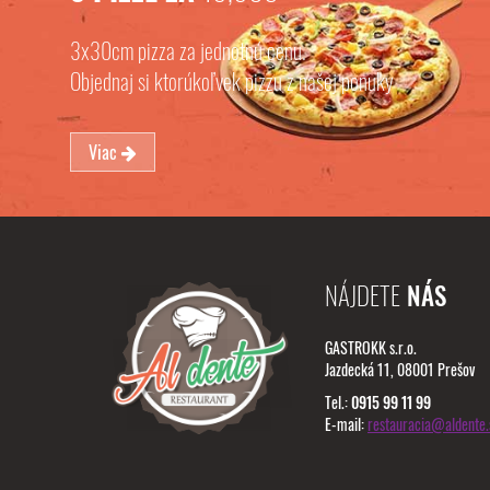
3x30cm pizza za jednotnú cenu.
Objednaj si ktorúkoľvek pizzu z našej ponuky
Viac
NÁJDETE
NÁS
GASTROKK s.r.o.
Jazdecká 11, 08001 Prešov
Tel.:
0915 99 11 99
E-mail:
restauracia@aldente.