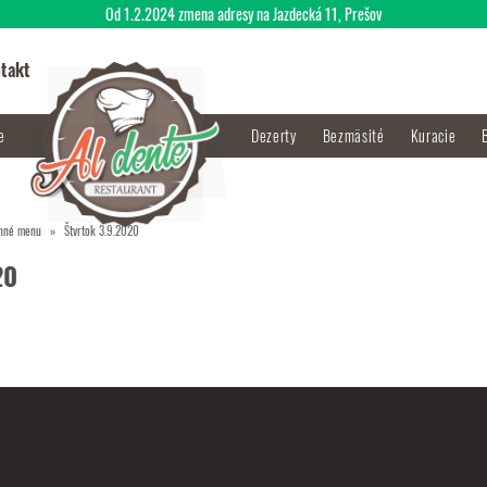
Od 1.2.2024 zmena adresy na Jazdecká 11, Prešov
takt
je
Dezerty
Bezmäsité
Kuracie
nné menu
Štvrtok 3.9.2020
20