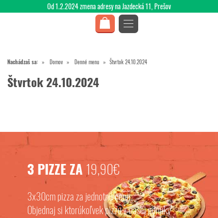
Od 1.2.2024 zmena adresy na Jazdecká 11, Prešov
Nachádzaš sa:
Domov
Denné menu
Štvrtok 24.10.2024
Štvrtok 24.10.2024
3 PIZZE ZA
19,90€
3x30cm pizza za jednotnú cenu.
Objednaj si ktorúkoľvek pizzu z našej ponuky