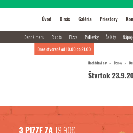
Úvod
O nás
Galéria
Priestory
Kon
Denné menu
Rizotá
Pizza
Polievky
Šaláty
Nápo
Dnes otvorené od 10:00 do 21:00
Nachádzaš sa:
Domov
De
Štvrtok 23.9.2
3 PIZZE ZA
19,90€