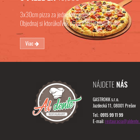
3x30cm pizza za jednotnú cenu.
Objednaj si ktorúkoľvek pizzu z našej ponuky
Viac
NÁJDETE
NÁS
GASTROKK s.r.o.
Jazdecká 11, 08001 Prešov
Tel.:
0915 99 11 99
E-mail:
restauracia@aldente.