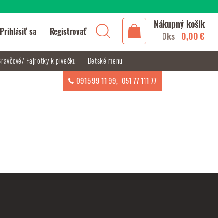
Nákupný košík
Prihlásiť sa
Registrovať
0ks
0,00 €
Bravčové/ Fajnotky k pivečku
Detské menu
0915 99 11 99
,
051 77 111 77