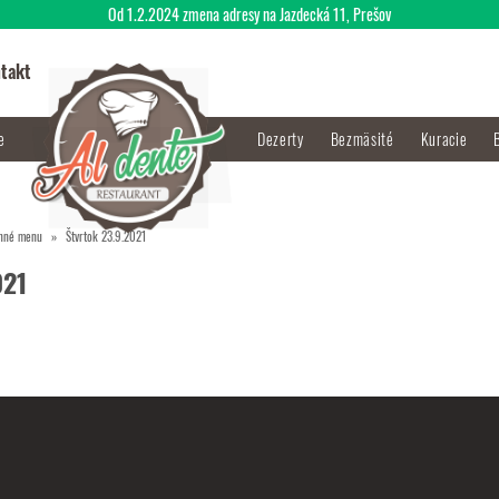
Od 1.2.2024 zmena adresy na Jazdecká 11, Prešov
takt
je
Dezerty
Bezmäsité
Kuracie
nné menu
Štvrtok 23.9.2021
021