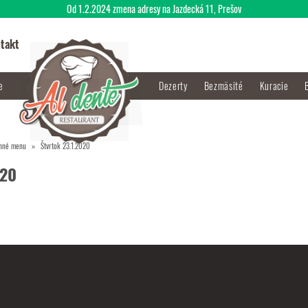
Od 1.2.2024 zmena adresy na Jazdecká 11, Prešov
takt
je
Dezerty
Bezmäsité
Kuracie
nné menu
Štvrtok 23.1.2020
020