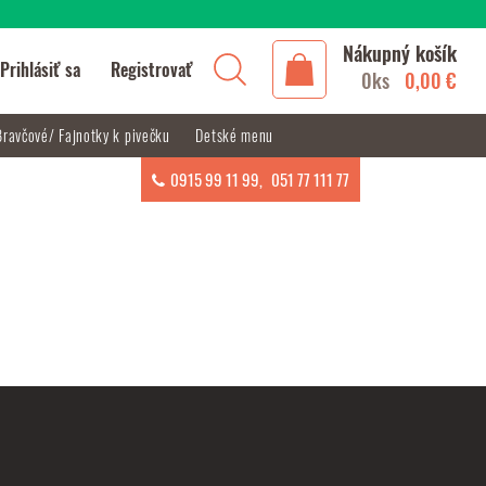
Nákupný košík
Prihlásiť sa
Registrovať
0ks
0,00 €
Bravčové/ Fajnotky k pivečku
Detské menu
0915 99 11 99
,
051 77 111 77