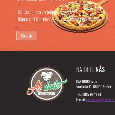
3x30cm pizza za jednotnú cenu.
Objednaj si ktorúkoľvek pizzu z našej ponuky
Viac
NÁJDETE
NÁS
GASTROKK s.r.o.
Jazdecká 11, 08001 Prešov
Tel.:
0915 99 11 99
E-mail:
restauracia@aldente.