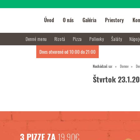
Úvod
O nás
Galéria
Priestory
Kon
Denné menu
Rizotá
Pizza
Polievky
Šaláty
Nápo
Dnes otvorené od 10:00 do 21:00
Nachádzaš sa:
Domov
De
Štvrtok 23.1.2
3 PIZZE ZA
19,90€