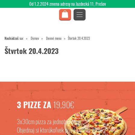
Od 1.2.2024 zmena adresy na Jazdecká 11, Prešov
Nachádzaš sa:
Domov
Denné menu
Štvrtok 20.4.2023
Štvrtok 20.4.2023
3 PIZZE ZA
19,90€
3x30cm pizza za jednotnú cenu.
Objednaj si ktorúkoľvek pizzu z našej ponuky