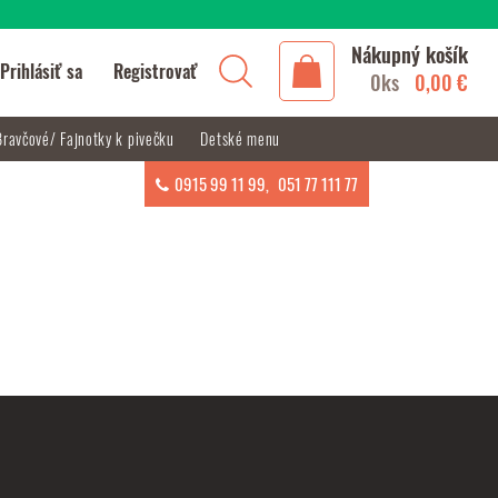
Nákupný košík
Prihlásiť sa
Registrovať
0ks
0,00 €
Bravčové/ Fajnotky k pivečku
Detské menu
0915 99 11 99
,
051 77 111 77