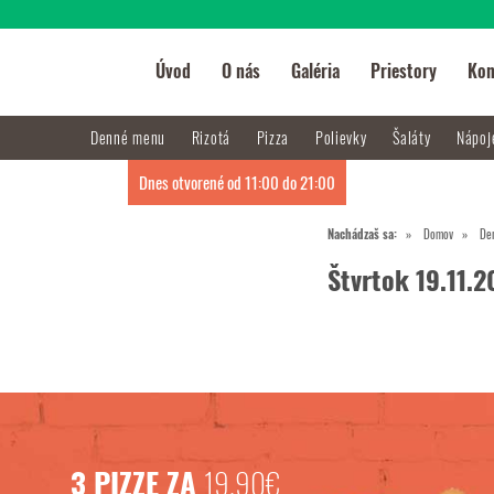
Úvod
O nás
Galéria
Priestory
Kon
Denné menu
Rizotá
Pizza
Polievky
Šaláty
Nápo
Dnes otvorené od 11:00 do 21:00
Nachádzaš sa:
Domov
De
Štvrtok 19.11.
3 PIZZE ZA
19,90€