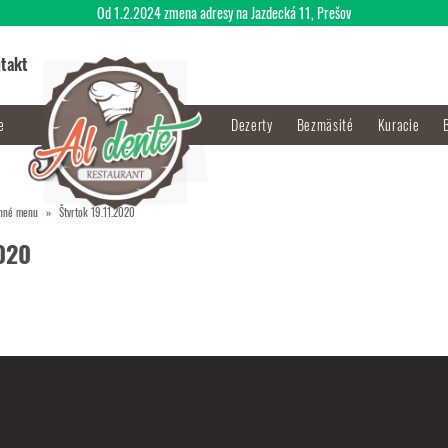
Od 1.2.2024 zmena adresy na Jazdecká 11, Prešov
takt
je
Dezerty
Bezmäsité
Kuracie
nné menu
Štvrtok 19.11.2020
2020