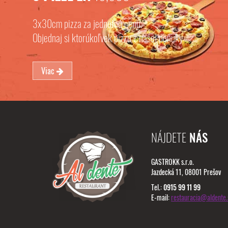
3x30cm pizza za jednotnú cenu.
Objednaj si ktorúkoľvek pizzu z našej ponuky
Viac
NÁJDETE
NÁS
GASTROKK s.r.o.
Jazdecká 11, 08001 Prešov
Tel.:
0915 99 11 99
E-mail:
restauracia@aldente.