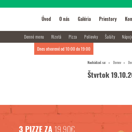
Úvod
O nás
Galéria
Priestory
Kon
Denné menu
Rizotá
Pizza
Polievky
Šaláty
Nápo
Dnes otvorené od 10:00 do 19:00
Nachádzaš sa:
Domov
De
Štvrtok 19.10.
3 PIZZE ZA
19,90€