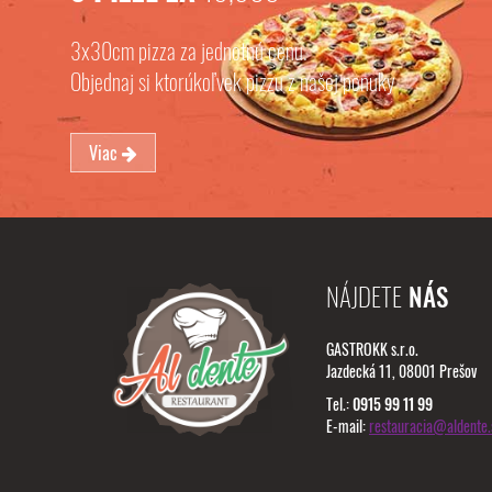
3x30cm pizza za jednotnú cenu.
Objednaj si ktorúkoľvek pizzu z našej ponuky
Viac
NÁJDETE
NÁS
GASTROKK s.r.o.
Jazdecká 11, 08001 Prešov
Tel.:
0915 99 11 99
E-mail:
restauracia@aldente.