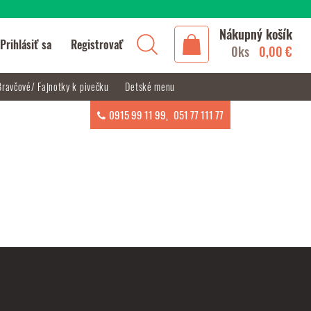
Nákupný košík
Prihlásiť sa
Registrovať
0ks
0,00 €
Bravčové/ Fajnotky k pivečku
Detské menu
0915 99 11 99
,
051 77 111 77