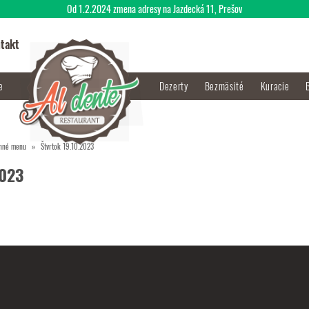
Od 1.2.2024 zmena adresy na Jazdecká 11, Prešov
takt
je
Dezerty
Bezmäsité
Kuracie
nné menu
Štvrtok 19.10.2023
2023