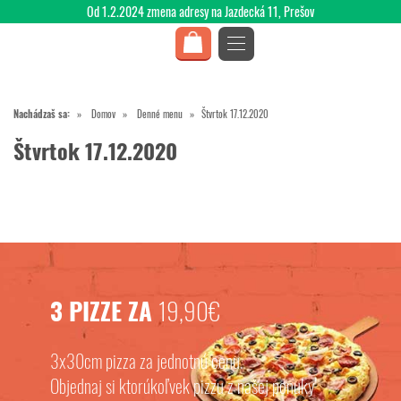
Od 1.2.2024 zmena adresy na Jazdecká 11, Prešov
Nachádzaš sa:
Domov
Denné menu
Štvrtok 17.12.2020
Štvrtok 17.12.2020
3 PIZZE ZA
19,90€
3x30cm pizza za jednotnú cenu.
Objednaj si ktorúkoľvek pizzu z našej ponuky