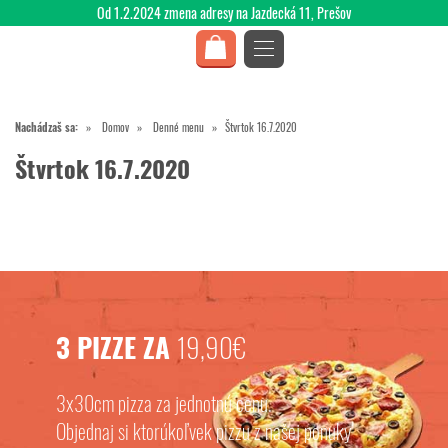
Od 1.2.2024 zmena adresy na Jazdecká 11, Prešov
Nachádzaš sa:
Domov
Denné menu
Štvrtok 16.7.2020
Štvrtok 16.7.2020
3 PIZZE ZA
19,90€
3x30cm pizza za jednotnú cenu.
Objednaj si ktorúkoľvek pizzu z našej ponuky