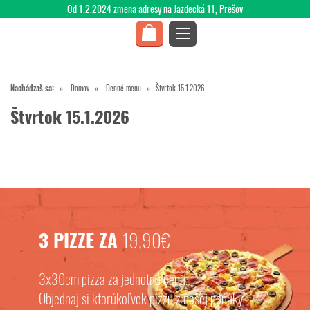
Od 1.2.2024 zmena adresy na Jazdecká 11, Prešov
Nachádzaš sa:
Domov
Denné menu
Štvrtok 15.1.2026
Štvrtok 15.1.2026
3 PIZZE ZA
19,90€
3x30cm pizza za jednotnú cenu.
Objednaj si ktorúkoľvek pizzu z našej ponuky