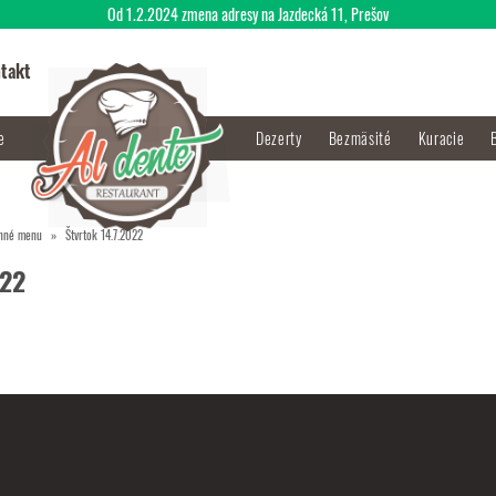
Od 1.2.2024 zmena adresy na Jazdecká 11, Prešov
takt
je
Dezerty
Bezmäsité
Kuracie
nné menu
Štvrtok 14.7.2022
022