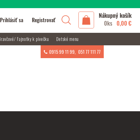
Nákupný košík
Prihlásiť sa
Registrovať
0ks
0,00 €
Bravčové/ Fajnotky k pivečku
Detské menu
0915 99 11 99
,
051 77 111 77