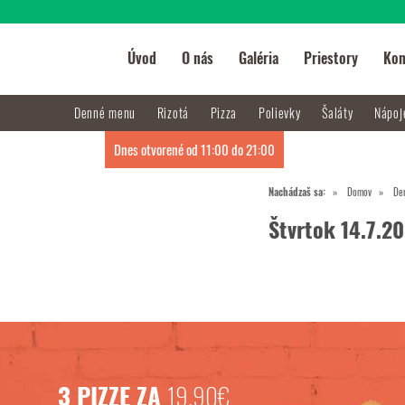
Úvod
O nás
Galéria
Priestory
Kon
Denné menu
Rizotá
Pizza
Polievky
Šaláty
Nápo
Dnes otvorené od 11:00 do 21:00
Nachádzaš sa:
Domov
De
Štvrtok 14.7.2
3 PIZZE ZA
19,90€