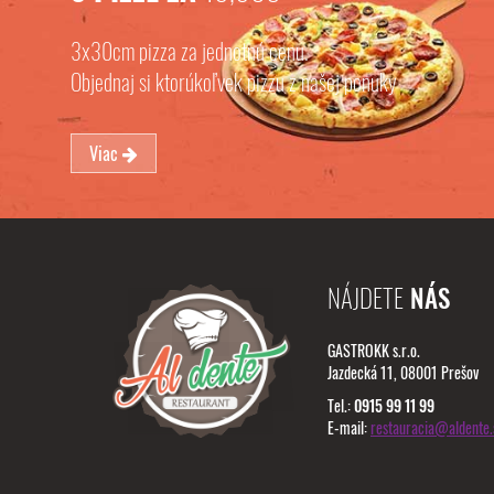
3x30cm pizza za jednotnú cenu.
Objednaj si ktorúkoľvek pizzu z našej ponuky
Viac
NÁJDETE
NÁS
GASTROKK s.r.o.
Jazdecká 11, 08001 Prešov
Tel.:
0915 99 11 99
E-mail:
restauracia@aldente.