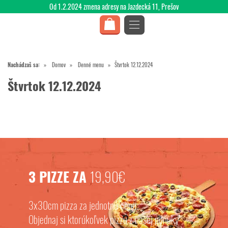
Od 1.2.2024 zmena adresy na Jazdecká 11, Prešov
Nachádzaš sa:
Domov
Denné menu
Štvrtok 12.12.2024
Štvrtok 12.12.2024
3 PIZZE ZA
19,90€
3x30cm pizza za jednotnú cenu.
Objednaj si ktorúkoľvek pizzu z našej ponuky