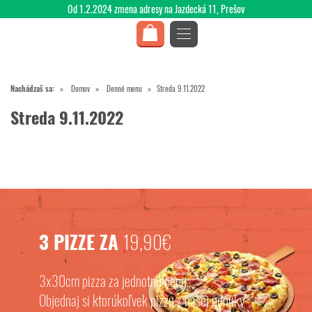
Od 1.2.2024 zmena adresy na Jazdecká 11, Prešov
Nachádzaš sa:
Domov
Denné menu
Streda 9.11.2022
Streda 9.11.2022
3 PIZZE ZA
19,90€
3x30cm pizza za jednotnú cenu.
Objednaj si ktorúkoľvek pizzu z našej ponuky